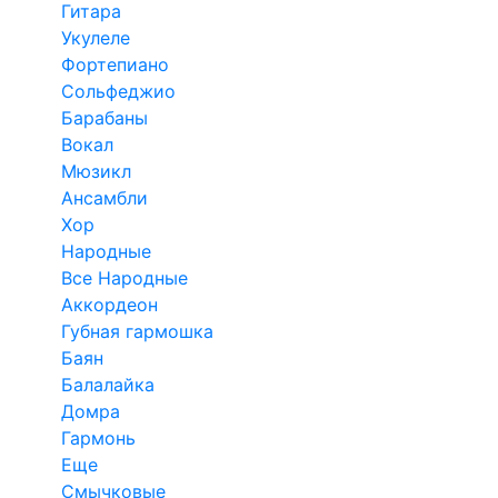
Гитара
Укулеле
Фортепиано
Сольфеджио
Барабаны
Вокал
Мюзикл
Ансамбли
Хор
Народные
Все Народные
Аккордеон
Губная гармошка
Баян
Балалайка
Домра
Гармонь
Еще
Смычковые