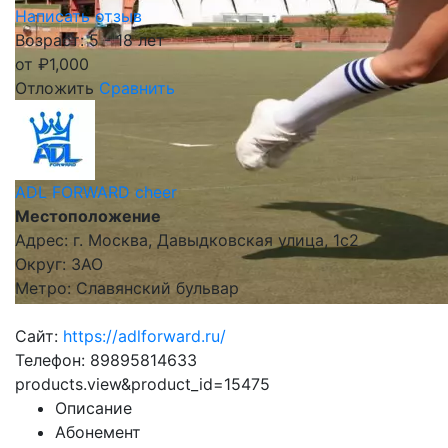
Написать отзыв
Возраст: 5 - 18 лет
от
₽
1,000
Отложить
Сравнить
ADL FORWARD cheer
Местоположение
Адрес: г. Москва, Давыдковская улица, 1с2
Округ: ЗАО
Метро: Славянский бульвар
Сайт:
https://adlforward.ru/
Телефон: 89895814633
products.view&product_id=15475
Описание
Абонемент