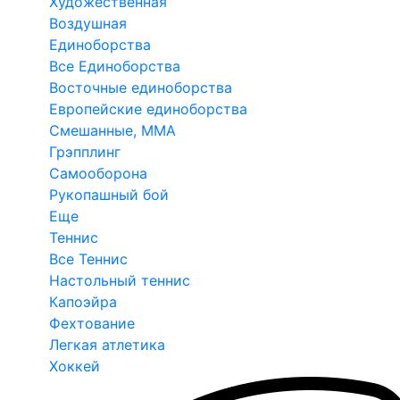
Художественная
Воздушная
Единоборства
Все Единоборства
Восточные единоборства
Европейские единоборства
Смешанные, ММА
Грэпплинг
Самооборона
Рукопашный бой
Еще
Теннис
Все Теннис
Настольный теннис
Капоэйра
Фехтование
Легкая атлетика
Хоккей