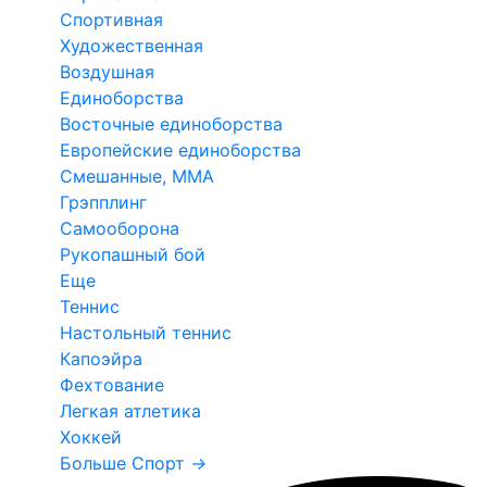
Спортивная
Художественная
Воздушная
Единоборства
Восточные единоборства
Европейские единоборства
Смешанные, ММА
Грэпплинг
Самооборона
Рукопашный бой
Еще
Теннис
Настольный теннис
Капоэйра
Фехтование
Легкая атлетика
Хоккей
Больше Спорт
→