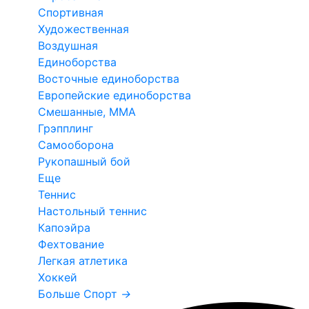
Спортивная
Художественная
Воздушная
Единоборства
Восточные единоборства
Европейские единоборства
Смешанные, ММА
Грэпплинг
Самооборона
Рукопашный бой
Еще
Теннис
Настольный теннис
Капоэйра
Фехтование
Легкая атлетика
Хоккей
Больше Спорт
→