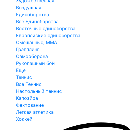
Художественная
Воздушная
Единоборства
Все Единоборства
Восточные единоборства
Европейские единоборства
Смешанные, ММА
Грэпплинг
Самооборона
Рукопашный бой
Еще
Теннис
Все Теннис
Настольный теннис
Капоэйра
Фехтование
Легкая атлетика
Хоккей