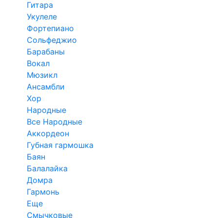
Гитара
Укулеле
Фортепиано
Сольфеджио
Барабаны
Вокал
Мюзикл
Ансамбли
Хор
Народные
Все Народные
Аккордеон
Губная гармошка
Баян
Балалайка
Домра
Гармонь
Еще
Смычковые