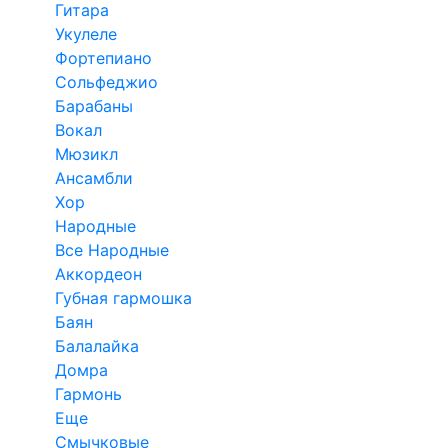
Гитара
Укулеле
Фортепиано
Сольфеджио
Барабаны
Вокал
Мюзикл
Ансамбли
Хор
Народные
Все Народные
Аккордеон
Губная гармошка
Баян
Балалайка
Домра
Гармонь
Еще
Смычковые