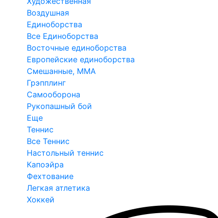
Художественная
Воздушная
Единоборства
Все Единоборства
Восточные единоборства
Европейские единоборства
Смешанные, ММА
Грэпплинг
Самооборона
Рукопашный бой
Еще
Теннис
Все Теннис
Настольный теннис
Капоэйра
Фехтование
Легкая атлетика
Хоккей