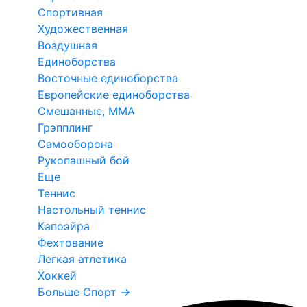
Спортивная
Художественная
Воздушная
Единоборства
Восточные единоборства
Европейские единоборства
Смешанные, ММА
Грэпплинг
Самооборона
Рукопашный бой
Еще
Теннис
Настольный теннис
Капоэйра
Фехтование
Легкая атлетика
Хоккей
Больше Спорт
→