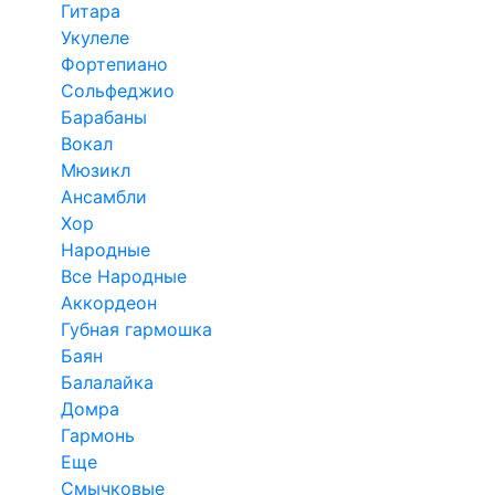
Гитара
Укулеле
Фортепиано
Сольфеджио
Барабаны
Вокал
Мюзикл
Ансамбли
Хор
Народные
Все Народные
Аккордеон
Губная гармошка
Баян
Балалайка
Домра
Гармонь
Еще
Смычковые