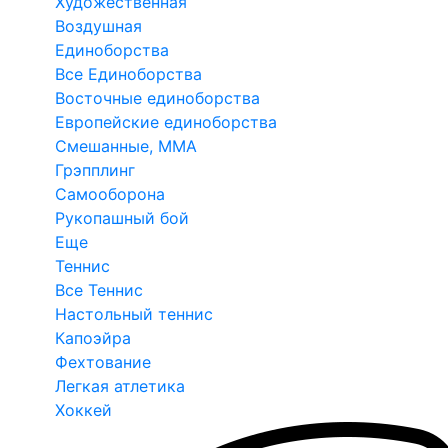
Художественная
Воздушная
Единоборства
Все Единоборства
Восточные единоборства
Европейские единоборства
Смешанные, ММА
Грэпплинг
Самооборона
Рукопашный бой
Еще
Теннис
Все Теннис
Настольный теннис
Капоэйра
Фехтование
Легкая атлетика
Хоккей