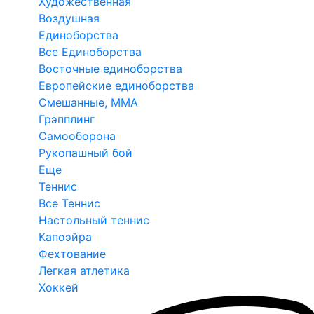
Художественная
Воздушная
Единоборства
Все Единоборства
Восточные единоборства
Европейские единоборства
Смешанные, ММА
Грэпплинг
Самооборона
Рукопашный бой
Еще
Теннис
Все Теннис
Настольный теннис
Капоэйра
Фехтование
Легкая атлетика
Хоккей