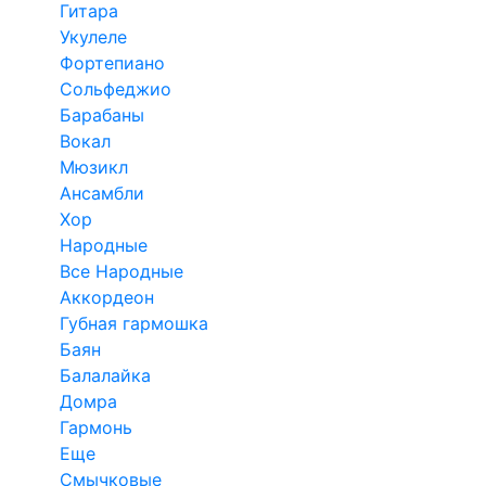
Гитара
Укулеле
Фортепиано
Сольфеджио
Барабаны
Вокал
Мюзикл
Ансамбли
Хор
Народные
Все Народные
Аккордеон
Губная гармошка
Баян
Балалайка
Домра
Гармонь
Еще
Смычковые