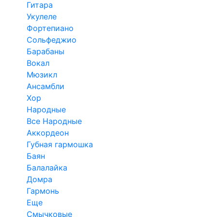
Гитара
Укулеле
Фортепиано
Сольфеджио
Барабаны
Вокал
Мюзикл
Ансамбли
Хор
Народные
Все Народные
Аккордеон
Губная гармошка
Баян
Балалайка
Домра
Гармонь
Еще
Смычковые