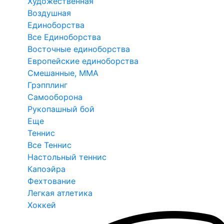
Художественная
Воздушная
Единоборства
Все Единоборства
Восточные единоборства
Европейские единоборства
Смешанные, ММА
Грэпплинг
Самооборона
Рукопашный бой
Еще
Теннис
Все Теннис
Настольный теннис
Капоэйра
Фехтование
Легкая атлетика
Хоккей