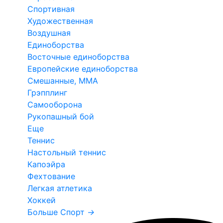
Спортивная
Художественная
Воздушная
Единоборства
Восточные единоборства
Европейские единоборства
Смешанные, ММА
Грэпплинг
Самооборона
Рукопашный бой
Еще
Теннис
Настольный теннис
Капоэйра
Фехтование
Легкая атлетика
Хоккей
Больше Спорт
→