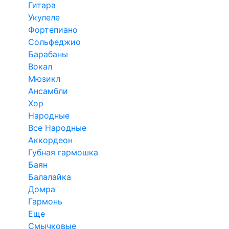
Гитара
Укулеле
Фортепиано
Сольфеджио
Барабаны
Вокал
Мюзикл
Ансамбли
Хор
Народные
Все Народные
Аккордеон
Губная гармошка
Баян
Балалайка
Домра
Гармонь
Еще
Смычковые