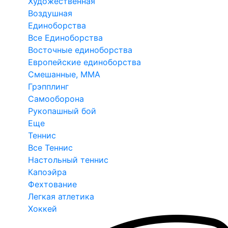
Художественная
Воздушная
Единоборства
Все Единоборства
Восточные единоборства
Европейские единоборства
Смешанные, ММА
Грэпплинг
Самооборона
Рукопашный бой
Еще
Теннис
Все Теннис
Настольный теннис
Капоэйра
Фехтование
Легкая атлетика
Хоккей