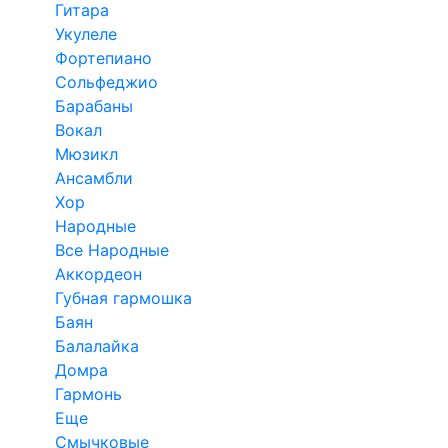
Гитара
Укулеле
Фортепиано
Сольфеджио
Барабаны
Вокал
Мюзикл
Ансамбли
Хор
Народные
Все Народные
Аккордеон
Губная гармошка
Баян
Балалайка
Домра
Гармонь
Еще
Смычковые