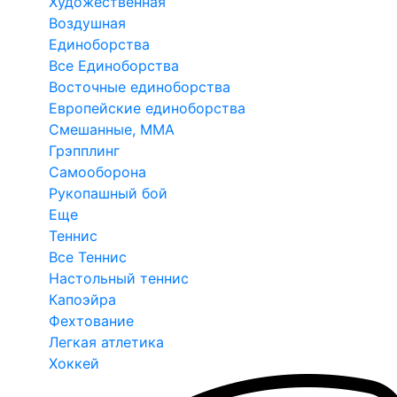
Художественная
Воздушная
Единоборства
Все Единоборства
Восточные единоборства
Европейские единоборства
Смешанные, ММА
Грэпплинг
Самооборона
Рукопашный бой
Еще
Теннис
Все Теннис
Настольный теннис
Капоэйра
Фехтование
Легкая атлетика
Хоккей