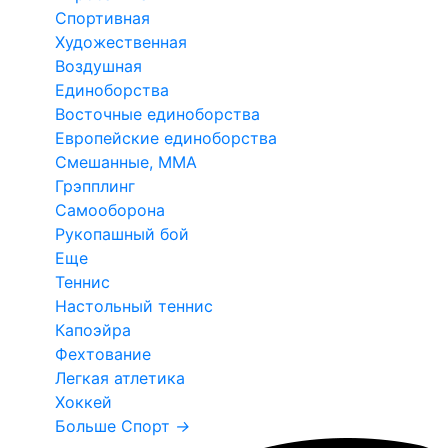
Спортивная
Художественная
Воздушная
Единоборства
Восточные единоборства
Европейские единоборства
Смешанные, ММА
Грэпплинг
Самооборона
Рукопашный бой
Еще
Теннис
Настольный теннис
Капоэйра
Фехтование
Легкая атлетика
Хоккей
Больше Спорт
→