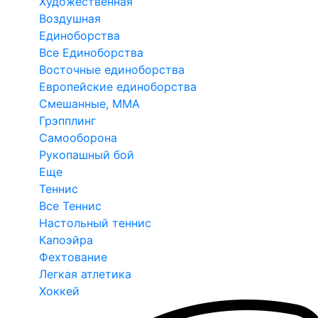
Художественная
Воздушная
Единоборства
Все Единоборства
Восточные единоборства
Европейские единоборства
Смешанные, ММА
Грэпплинг
Самооборона
Рукопашный бой
Еще
Теннис
Все Теннис
Настольный теннис
Капоэйра
Фехтование
Легкая атлетика
Хоккей