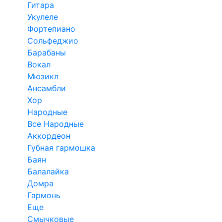
Гитара
Укулеле
Фортепиано
Сольфеджио
Барабаны
Вокал
Мюзикл
Ансамбли
Хор
Народные
Все Народные
Аккордеон
Губная гармошка
Баян
Балалайка
Домра
Гармонь
Еще
Смычковые