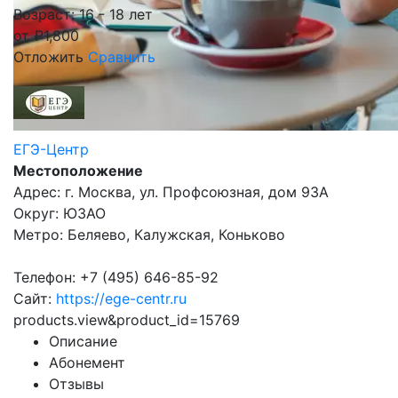
Возраст: 16 - 18 лет
от
₽
1,800
Отложить
Сравнить
ЕГЭ-Центр
Местоположение
Адрес: г. Москва, ул. Профсоюзная, дом 93А
Округ: ЮЗАО
Метро: Беляево, Калужская, Коньково
Телефон: +7 (495) 646-85-92
Сайт:
https://ege-centr.ru
products.view&product_id=15769
Описание
Абонемент
Отзывы