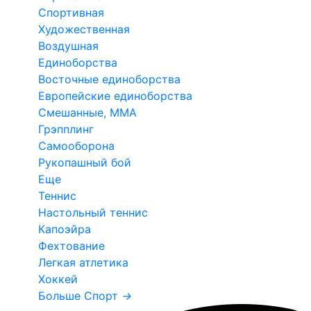
Спортивная
Художественная
Воздушная
Единоборства
Восточные единоборства
Европейские единоборства
Смешанные, ММА
Грэпплинг
Самооборона
Рукопашный бой
Еще
Теннис
Настольный теннис
Капоэйра
Фехтование
Легкая атлетика
Хоккей
Больше Спорт
→