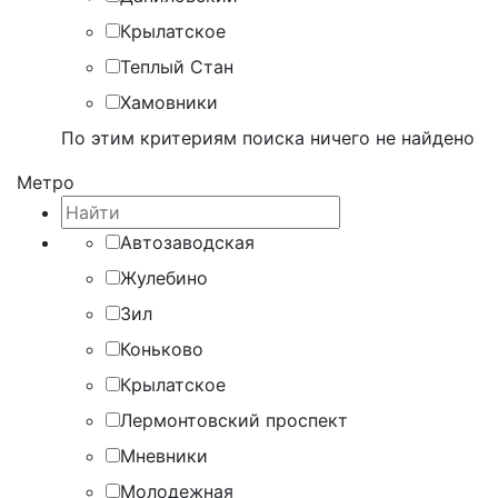
Крылатское
Теплый Стан
Хамовники
По этим критериям поиска ничего не найдено
Метро
Автозаводская
Жулебино
Зил
Коньково
Крылатское
Лермонтовский проспект
Мневники
Молодежная