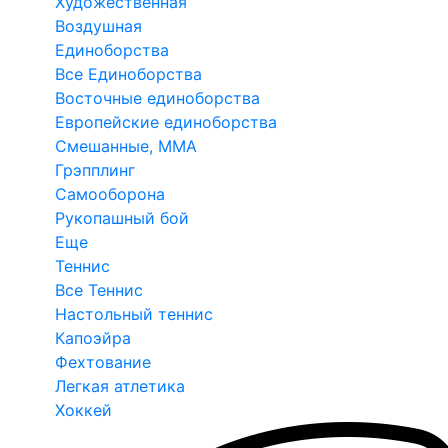
Художественная
Воздушная
Единоборства
Все Единоборства
Восточные единоборства
Европейские единоборства
Смешанные, ММА
Грэпплинг
Самооборона
Рукопашный бой
Еще
Теннис
Все Теннис
Настольный теннис
Капоэйра
Фехтование
Легкая атлетика
Хоккей