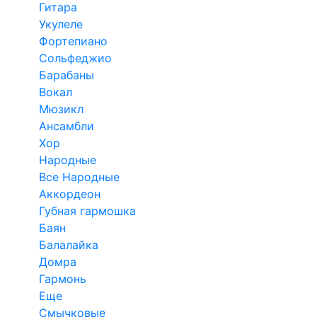
Гитара
Укулеле
Фортепиано
Сольфеджио
Барабаны
Вокал
Мюзикл
Ансамбли
Хор
Народные
Все Народные
Аккордеон
Губная гармошка
Баян
Балалайка
Домра
Гармонь
Еще
Смычковые