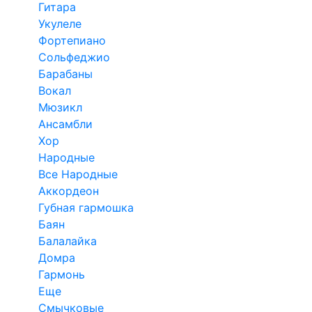
Гитара
Укулеле
Фортепиано
Сольфеджио
Барабаны
Вокал
Мюзикл
Ансамбли
Хор
Народные
Все Народные
Аккордеон
Губная гармошка
Баян
Балалайка
Домра
Гармонь
Еще
Смычковые