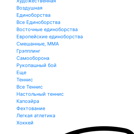
Художественная
Воздушная
Единоборства
Все Единоборства
Восточные единоборства
Европейские единоборства
Смешанные, ММА
Грэпплинг
Самооборона
Рукопашный бой
Еще
Теннис
Все Теннис
Настольный теннис
Капоэйра
Фехтование
Легкая атлетика
Хоккей