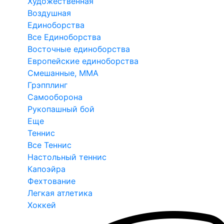
Художественная
Воздушная
Единоборства
Все Единоборства
Восточные единоборства
Европейские единоборства
Смешанные, ММА
Грэпплинг
Самооборона
Рукопашный бой
Еще
Теннис
Все Теннис
Настольный теннис
Капоэйра
Фехтование
Легкая атлетика
Хоккей