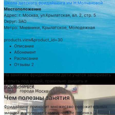
Школа детского фридайвинга им Н.Молчановой
Местоположение
Адрес: г. Москва, ул.Крылатская, вл. 2, стр. 5
Округ: ЗАО
Метро: Мневники, Крылатское, Молодежная
products.view&product_id=30
Описание
Абонемент
Расписание
Отзывы
2
На занятиях фридайвингом дети учатся заныривать
и плыть под водой, правильно дышать и
расслабляться.
Чем полезны занятия
Фридайвинг приносит множество положительных
эмоций и улучшает самочувствие ребенка.