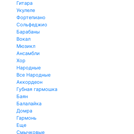
Гитара
Укулеле
Фортепиано
Сольфеджио
Барабаны
Вокал
Мюзикл
Ансамбли
Хор
Народные
Все Народные
Аккордеон
Губная гармошка
Баян
Балалайка
Домра
Гармонь
Еще
Смычковые