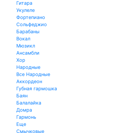
Гитара
Укулеле
Фортепиано
Сольфеджио
Барабаны
Вокал
Мюзикл
Ансамбли
Хор
Народные
Все Народные
Аккордеон
Губная гармошка
Баян
Балалайка
Домра
Гармонь
Еще
Смычковые