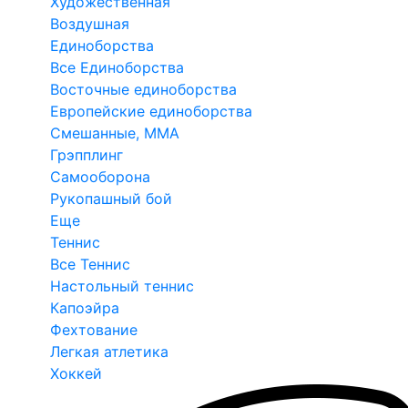
Художественная
Воздушная
Единоборства
Все Единоборства
Восточные единоборства
Европейские единоборства
Смешанные, ММА
Грэпплинг
Самооборона
Рукопашный бой
Еще
Теннис
Все Теннис
Настольный теннис
Капоэйра
Фехтование
Легкая атлетика
Хоккей