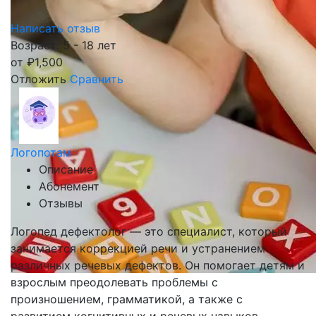
Написать отзыв
Возраст: 5 - 18 лет
от
₽
1,500
Отложить
Сравнить
Логопотам
Описание
Абонемент
Отзывы
Логопед дефектолог — это специалист, который
занимается коррекцией речи и устранением
различных речевых дефектов. Он помогает детям и
взрослым преодолевать проблемы с
произношением, грамматикой, а также с