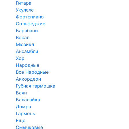
Гитара
Укулеле
Фортепиано
Сольфеджио
Барабаны
Вокал
Мюзикл
Ансамбли
Хор
Народные
Все Народные
Аккордеон
Губная гармошка
Баян
Балалайка
Домра
Гармонь
Еще
Смычковые