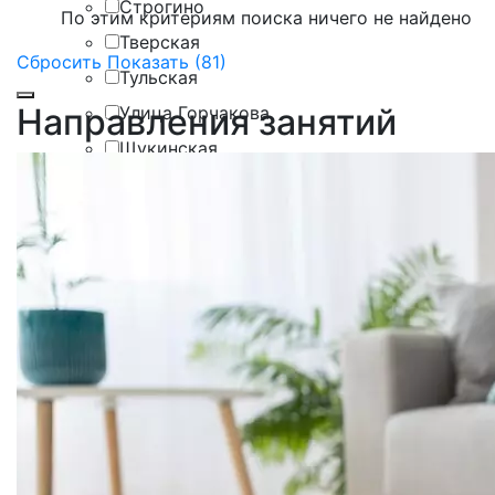
Строгино
По этим критериям поиска ничего не найдено
Тверская
Сбросить
Показать (81)
Тульская
Направления занятий
Улица Горчакова
Щукинская
Ясенево