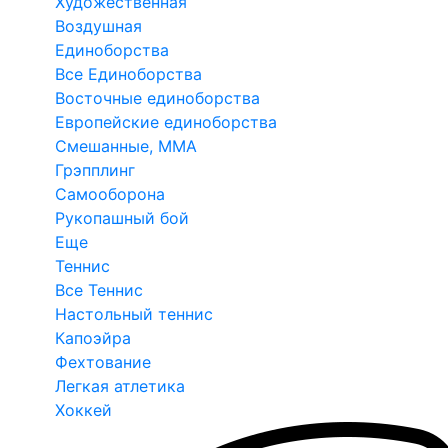
Художественная
Воздушная
Единоборства
Все Единоборства
Восточные единоборства
Европейские единоборства
Смешанные, ММА
Грэпплинг
Самооборона
Рукопашный бой
Еще
Теннис
Все Теннис
Настольный теннис
Капоэйра
Фехтование
Легкая атлетика
Хоккей