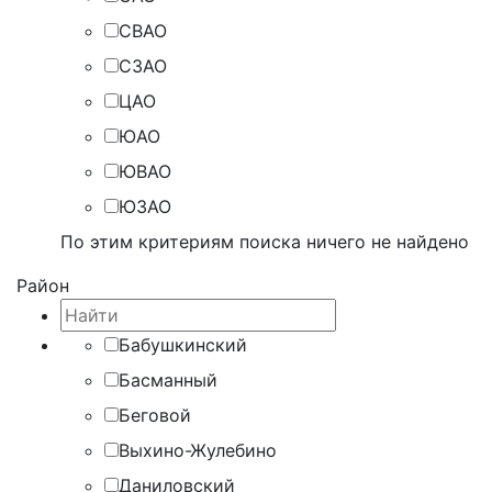
СВАО
СЗАО
ЦАО
ЮАО
ЮВАО
ЮЗАО
По этим критериям поиска ничего не найдено
Район
Бабушкинский
Басманный
Беговой
Выхино-Жулебино
Даниловский