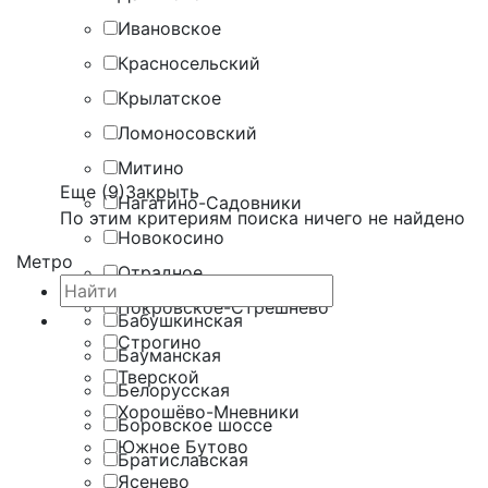
Ивановское
Красносельский
Крылатское
Ломоносовский
Митино
Еще (9)
Закрыть
Нагатино-Садовники
По этим критериям поиска ничего не найдено
Новокосино
Метро
Отрадное
Покровское-Стрешнево
Бабушкинская
Строгино
Бауманская
Тверской
Белорусская
Хорошёво-Мневники
Боровское шоссе
Южное Бутово
Братиславская
Ясенево