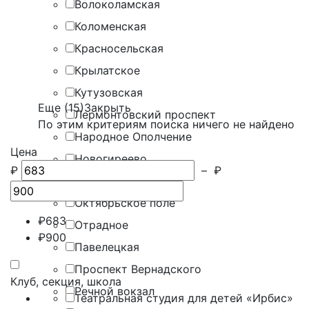
Волоколамская
Коломенская
Красносельская
Крылатское
Кутузовская
Еще (15)
Закрыть
Лермонтовский проспект
По этим критериям поиска ничего не найдено
Народное Ополчение
Цена
Новогиреево
₽
–
₽
Новокосино
Октябрьское поле
₽
683
Отрадное
₽
900
Павелецкая
Проспект Вернадского
Клуб, секция, школа
Речной вокзал
Театральная студия для детей «Ирбис»