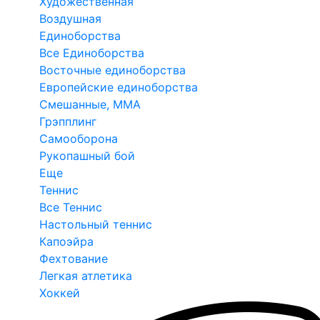
Художественная
Воздушная
Единоборства
Все Единоборства
Восточные единоборства
Европейские единоборства
Смешанные, ММА
Грэпплинг
Самооборона
Рукопашный бой
Еще
Теннис
Все Теннис
Настольный теннис
Капоэйра
Фехтование
Легкая атлетика
Хоккей