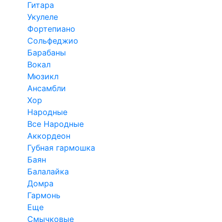
Гитара
Укулеле
Фортепиано
Сольфеджио
Барабаны
Вокал
Мюзикл
Ансамбли
Хор
Народные
Все Народные
Аккордеон
Губная гармошка
Баян
Балалайка
Домра
Гармонь
Еще
Смычковые