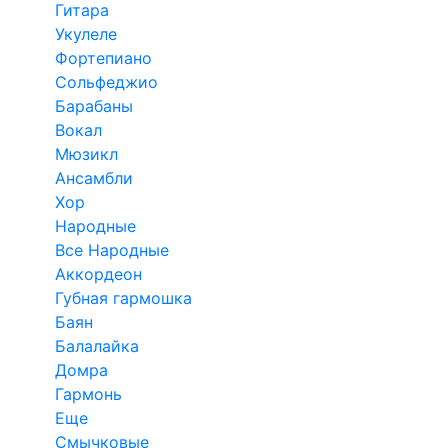
Гитара
Укулеле
Фортепиано
Сольфеджио
Барабаны
Вокал
Мюзикл
Ансамбли
Хор
Народные
Все Народные
Аккордеон
Губная гармошка
Баян
Балалайка
Домра
Гармонь
Еще
Смычковые