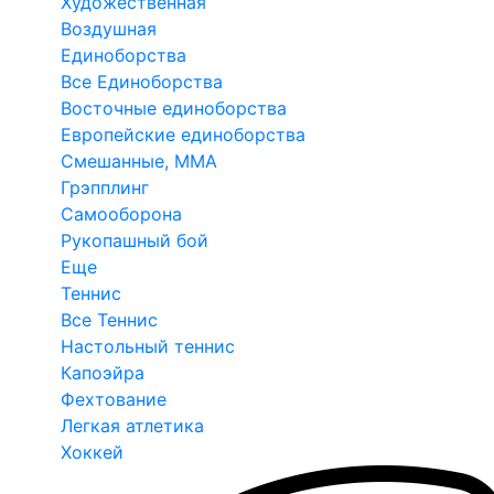
Художественная
Воздушная
Единоборства
Все Единоборства
Восточные единоборства
Европейские единоборства
Смешанные, ММА
Грэпплинг
Самооборона
Рукопашный бой
Еще
Теннис
Все Теннис
Настольный теннис
Капоэйра
Фехтование
Легкая атлетика
Хоккей