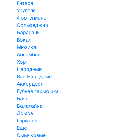
Гитара
Укулеле
Фортепиано
Сольфеджио
Барабаны
Вокал
Мюзикл
Ансамбли
Хор
Народные
Все Народные
Аккордеон
Губная гармошка
Баян
Балалайка
Домра
Гармонь
Еще
Смычковые