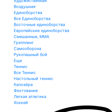
Художественная
Воздушная
Единоборства
Все Единоборства
Восточные единоборства
Европейские единоборства
Смешанные, ММА
Грэпплинг
Самооборона
Рукопашный бой
Еще
Теннис
Все Теннис
Настольный теннис
Капоэйра
Фехтование
Легкая атлетика
Хоккей