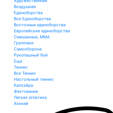
Художественная
Воздушная
Единоборства
Все Единоборства
Восточные единоборства
Европейские единоборства
Смешанные, ММА
Грэпплинг
Самооборона
Рукопашный бой
Еще
Теннис
Все Теннис
Настольный теннис
Капоэйра
Фехтование
Легкая атлетика
Хоккей