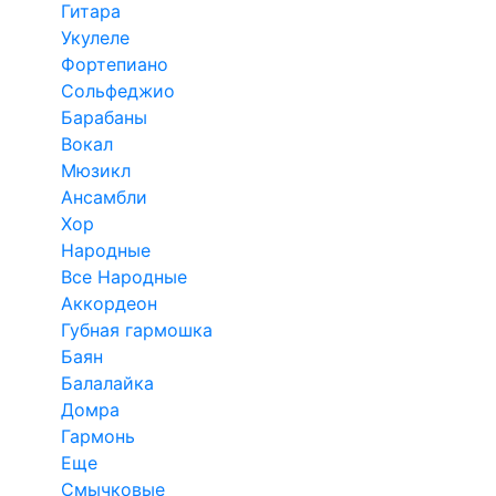
Гитара
Укулеле
Фортепиано
Сольфеджио
Барабаны
Вокал
Мюзикл
Ансамбли
Хор
Народные
Все Народные
Аккордеон
Губная гармошка
Баян
Балалайка
Домра
Гармонь
Еще
Смычковые