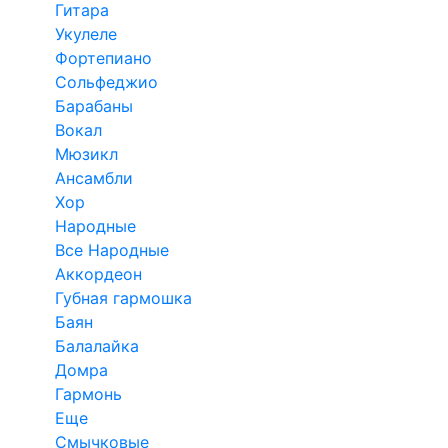
Гитара
Укулеле
Фортепиано
Сольфеджио
Барабаны
Вокал
Мюзикл
Ансамбли
Хор
Народные
Все Народные
Аккордеон
Губная гармошка
Баян
Балалайка
Домра
Гармонь
Еще
Смычковые