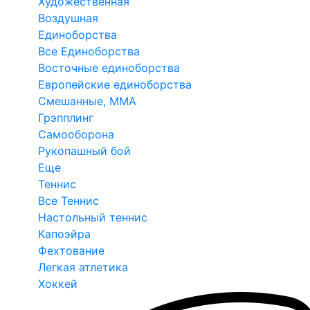
Художественная
Воздушная
Единоборства
Все Единоборства
Восточные единоборства
Европейские единоборства
Смешанные, ММА
Грэпплинг
Самооборона
Рукопашный бой
Еще
Теннис
Все Теннис
Настольный теннис
Капоэйра
Фехтование
Легкая атлетика
Хоккей