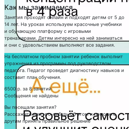
Как мы занимаемся
Занятия проходят онлайн и подходят детям от 5 до
14 лет. На уроках используем красочные учебники
и обучающую платформу с игровыми
тренажерами. Детям интересно на ней заниматься
и они с удовольствием выполняют все задания.
На бесплатном пробном занятии ребенок выполнит
упражнения из программы под руководством
педагога. Педагог проведет диагностику навыков и
составит план обучения.
6500 р. за 8 занятий
Сообщения не найдены
Вы посещали занятия?
Расскажите нам что-нибудь об этом и помогите
другим принять правильное решение