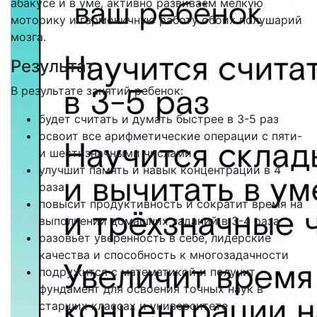
абакусе и в уме, активно развиваем мелкую
моторику и гармоничную работу обоих полушарий
мозга.
Результат
В результате занятий ребенок:
будет считать и думать быстрее в 3-5 раз
освоит все арифметические операции с пяти-
и шестизначными числами
улучшит память и навык концентрации в 4
раза
повысит продуктивность и сократит время на
выполнении домашних заданий в 3-4 раза
разовьет уверенность в себе, лидерские
качества и способность к многозадачности
подружится с математикой и получит
фундамент для освоения точных наук в
старших классах и университете