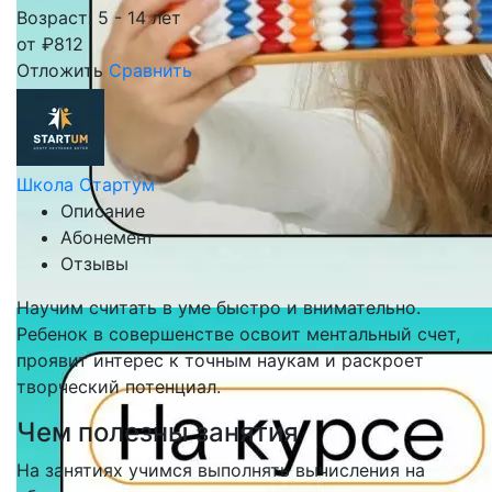
Возраст: 5 - 14 лет
от
₽
812
Отложить
Сравнить
Школа Стартум
Описание
Абонемент
Отзывы
Научим считать в уме быстро и внимательно.
Ребенок в совершенстве освоит ментальный счет,
проявит интерес к точным наукам и раскроет
творческий потенциал.
Чем полезны занятия
На занятиях учимся выполнять вычисления на