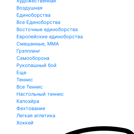
Художественная
Воздушная
Единоборства
Все Единоборства
Восточные единоборства
Европейские единоборства
Смешанные, ММА
Грэпплинг
Самооборона
Рукопашный бой
Еще
Теннис
Все Теннис
Настольный теннис
Капоэйра
Фехтование
Легкая атлетика
Хоккей