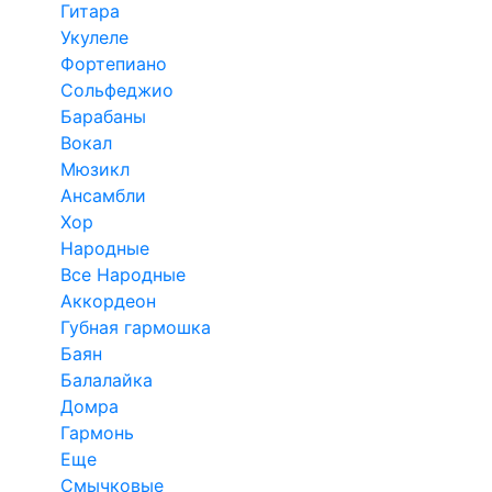
Гитара
Укулеле
Фортепиано
Сольфеджио
Барабаны
Вокал
Мюзикл
Ансамбли
Хор
Народные
Все Народные
Аккордеон
Губная гармошка
Баян
Балалайка
Домра
Гармонь
Еще
Смычковые