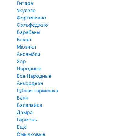
Гитара
Укулеле
Фортепиано
Сольфеджио
Барабаны
Вокал
Мюзикл
Ансамбли
Хор
Народные
Все Народные
Аккордеон
Губная гармошка
Баян
Балалайка
Домра
Гармонь
Еще
Смычковые