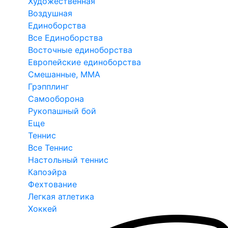
Художественная
Воздушная
Единоборства
Все Единоборства
Восточные единоборства
Европейские единоборства
Смешанные, ММА
Грэпплинг
Самооборона
Рукопашный бой
Еще
Теннис
Все Теннис
Настольный теннис
Капоэйра
Фехтование
Легкая атлетика
Хоккей