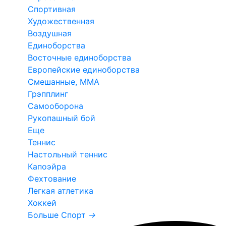
Спортивная
Художественная
Воздушная
Единоборства
Восточные единоборства
Европейские единоборства
Смешанные, ММА
Грэпплинг
Самооборона
Рукопашный бой
Еще
Теннис
Настольный теннис
Капоэйра
Фехтование
Легкая атлетика
Хоккей
Больше Спорт
→