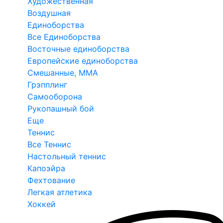
Художественная
Воздушная
Единоборства
Все Единоборства
Восточные единоборства
Европейские единоборства
Смешанные, ММА
Грэпплинг
Самооборона
Рукопашный бой
Еще
Теннис
Все Теннис
Настольный теннис
Капоэйра
Фехтование
Легкая атлетика
Хоккей