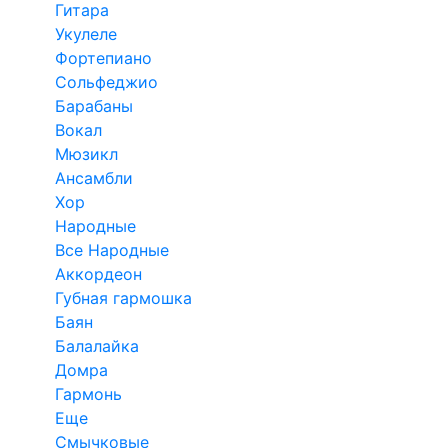
Гитара
Укулеле
Фортепиано
Сольфеджио
Барабаны
Вокал
Мюзикл
Ансамбли
Хор
Народные
Все Народные
Аккордеон
Губная гармошка
Баян
Балалайка
Домра
Гармонь
Еще
Смычковые