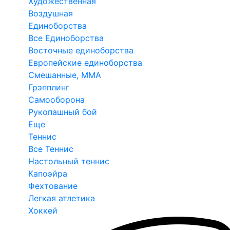
Художественная
Воздушная
Единоборства
Все Единоборства
Восточные единоборства
Европейские единоборства
Смешанные, ММА
Грэпплинг
Самооборона
Рукопашный бой
Еще
Теннис
Все Теннис
Настольный теннис
Капоэйра
Фехтование
Легкая атлетика
Хоккей