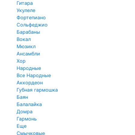
Гитара
Укулеле
Фортепиано
Сольфеджио
Барабаны
Вокал
Мюзикл
Ансамбли
Хор
Народные
Все Народные
Аккордеон
Губная гармошка
Баян
Балалайка
Домра
Гармонь
Еще
Смычковые