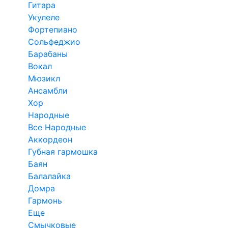
Гитара
Укулеле
Фортепиано
Сольфеджио
Барабаны
Вокал
Мюзикл
Ансамбли
Хор
Народные
Все Народные
Аккордеон
Губная гармошка
Баян
Балалайка
Домра
Гармонь
Еще
Смычковые