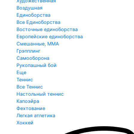
Художественная
Воздушная
Единоборства
Все Единоборства
Восточные единоборства
Европейские единоборства
Смешанные, ММА
Грэпплинг
Самооборона
Рукопашный бой
Еще
Теннис
Все Теннис
Настольный теннис
Капоэйра
Фехтование
Легкая атлетика
Хоккей