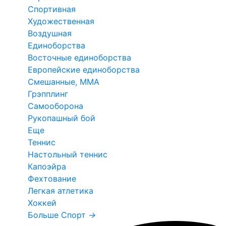
Спортивная
Художественная
Воздушная
Единоборства
Восточные единоборства
Европейские единоборства
Смешанные, ММА
Грэпплинг
Самооборона
Рукопашный бой
Еще
Теннис
Настольный теннис
Капоэйра
Фехтование
Легкая атлетика
Хоккей
Больше Спорт
→