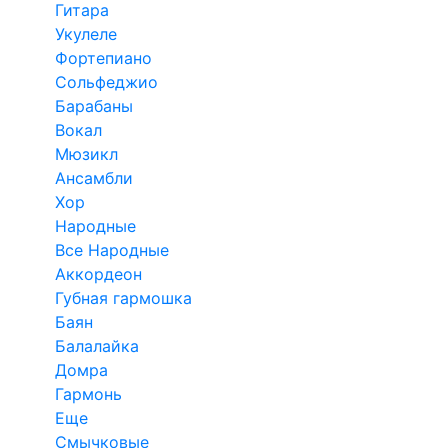
Гитара
Укулеле
Фортепиано
Сольфеджио
Барабаны
Вокал
Мюзикл
Ансамбли
Хор
Народные
Все Народные
Аккордеон
Губная гармошка
Баян
Балалайка
Домра
Гармонь
Еще
Смычковые