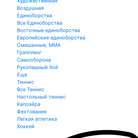
Художественная
Воздушная
Единоборства
Все Единоборства
Восточные единоборства
Европейские единоборства
Смешанные, ММА
Грэпплинг
Самооборона
Рукопашный бой
Еще
Теннис
Все Теннис
Настольный теннис
Капоэйра
Фехтование
Легкая атлетика
Хоккей