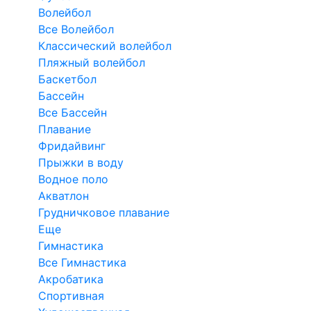
Волейбол
Все Волейбол
Классический волейбол
Пляжный волейбол
Баскетбол
Бассейн
Все Бассейн
Плавание
Фридайвинг
Прыжки в воду
Водное поло
Акватлон
Грудничковое плавание
Еще
Гимнастика
Все Гимнастика
Акробатика
Спортивная