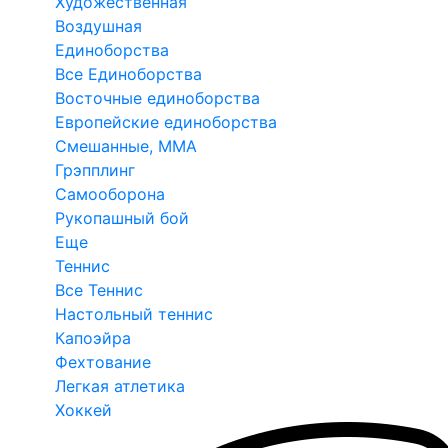
Художественная
Воздушная
Единоборства
Все Единоборства
Восточные единоборства
Европейские единоборства
Смешанные, ММА
Грэпплинг
Самооборона
Рукопашный бой
Еще
Теннис
Все Теннис
Настольный теннис
Капоэйра
Фехтование
Легкая атлетика
Хоккей