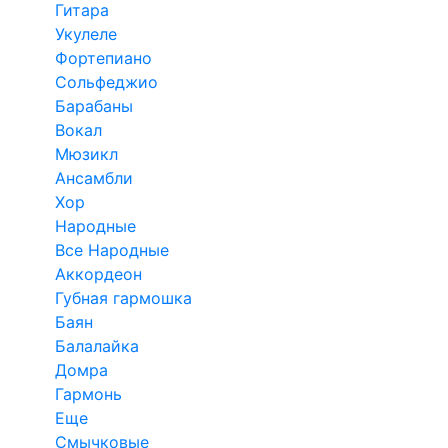
Гитара
Укулеле
Фортепиано
Сольфеджио
Барабаны
Вокал
Мюзикл
Ансамбли
Хор
Народные
Все Народные
Аккордеон
Губная гармошка
Баян
Балалайка
Домра
Гармонь
Еще
Смычковые