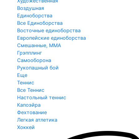
Художественная
Воздушная
Единоборства
Все Единоборства
Восточные единоборства
Европейские единоборства
Смешанные, ММА
Грэпплинг
Самооборона
Рукопашный бой
Еще
Теннис
Все Теннис
Настольный теннис
Капоэйра
Фехтование
Легкая атлетика
Хоккей