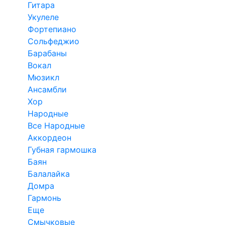
Гитара
Укулеле
Фортепиано
Сольфеджио
Барабаны
Вокал
Мюзикл
Ансамбли
Хор
Народные
Все Народные
Аккордеон
Губная гармошка
Баян
Балалайка
Домра
Гармонь
Еще
Смычковые