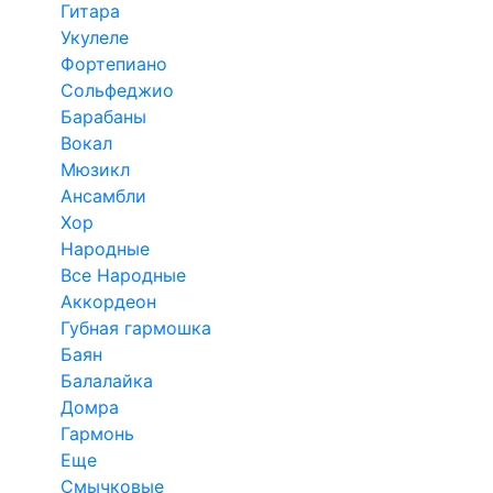
Гитара
Укулеле
Фортепиано
Сольфеджио
Барабаны
Вокал
Мюзикл
Ансамбли
Хор
Народные
Все Народные
Аккордеон
Губная гармошка
Баян
Балалайка
Домра
Гармонь
Еще
Смычковые