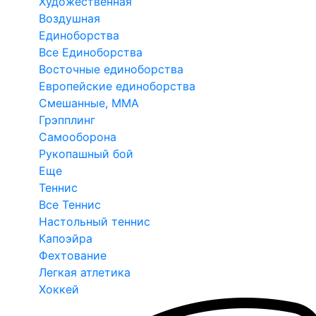
Художественная
Воздушная
Единоборства
Все Единоборства
Восточные единоборства
Европейские единоборства
Смешанные, ММА
Грэпплинг
Самооборона
Рукопашный бой
Еще
Теннис
Все Теннис
Настольный теннис
Капоэйра
Фехтование
Легкая атлетика
Хоккей