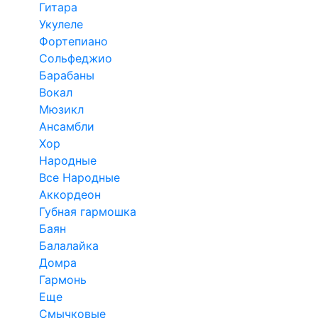
Гитара
Укулеле
Фортепиано
Сольфеджио
Барабаны
Вокал
Мюзикл
Ансамбли
Хор
Народные
Все Народные
Аккордеон
Губная гармошка
Баян
Балалайка
Домра
Гармонь
Еще
Смычковые