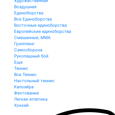
Художественная
Воздушная
Единоборства
Все Единоборства
Восточные единоборства
Европейские единоборства
Смешанные, ММА
Грэпплинг
Самооборона
Рукопашный бой
Еще
Теннис
Все Теннис
Настольный теннис
Капоэйра
Фехтование
Легкая атлетика
Хоккей