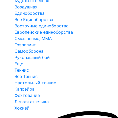
Художественная
Воздушная
Единоборства
Все Единоборства
Восточные единоборства
Европейские единоборства
Смешанные, ММА
Грэпплинг
Самооборона
Рукопашный бой
Еще
Теннис
Все Теннис
Настольный теннис
Капоэйра
Фехтование
Легкая атлетика
Хоккей