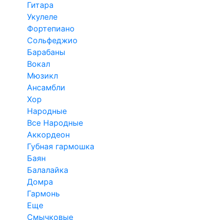
Гитара
Укулеле
Фортепиано
Сольфеджио
Барабаны
Вокал
Мюзикл
Ансамбли
Хор
Народные
Все Народные
Аккордеон
Губная гармошка
Баян
Балалайка
Домра
Гармонь
Еще
Смычковые