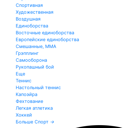
Спортивная
Художественная
Воздушная
Единоборства
Восточные единоборства
Европейские единоборства
Смешанные, ММА
Грэпплинг
Самооборона
Рукопашный бой
Еще
Теннис
Настольный теннис
Капоэйра
Фехтование
Легкая атлетика
Хоккей
Больше Спорт
→