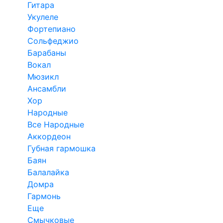
Гитара
Укулеле
Фортепиано
Сольфеджио
Барабаны
Вокал
Мюзикл
Ансамбли
Хор
Народные
Все Народные
Аккордеон
Губная гармошка
Баян
Балалайка
Домра
Гармонь
Еще
Смычковые