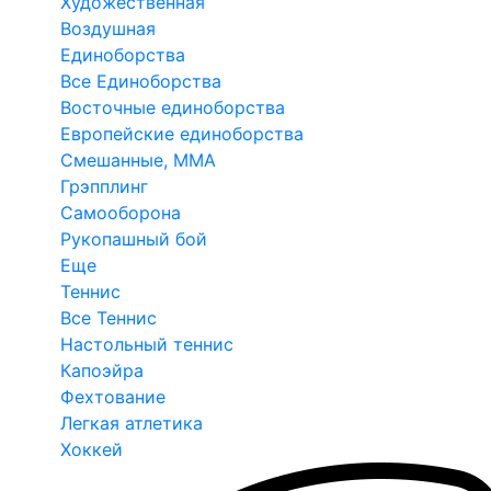
Художественная
Воздушная
Единоборства
Все Единоборства
Восточные единоборства
Европейские единоборства
Смешанные, ММА
Грэпплинг
Самооборона
Рукопашный бой
Еще
Теннис
Все Теннис
Настольный теннис
Капоэйра
Фехтование
Легкая атлетика
Хоккей