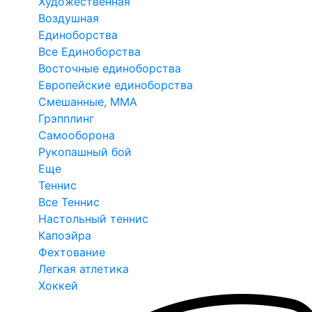
Художественная
Воздушная
Единоборства
Все Единоборства
Восточные единоборства
Европейские единоборства
Смешанные, ММА
Грэпплинг
Самооборона
Рукопашный бой
Еще
Теннис
Все Теннис
Настольный теннис
Капоэйра
Фехтование
Легкая атлетика
Хоккей