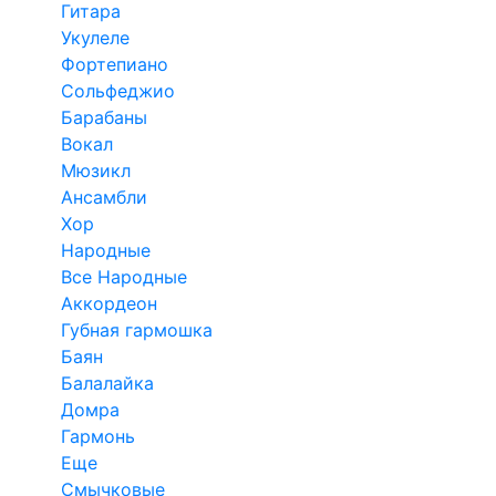
Гитара
Укулеле
Фортепиано
Сольфеджио
Барабаны
Вокал
Мюзикл
Ансамбли
Хор
Народные
Все Народные
Аккордеон
Губная гармошка
Баян
Балалайка
Домра
Гармонь
Еще
Смычковые