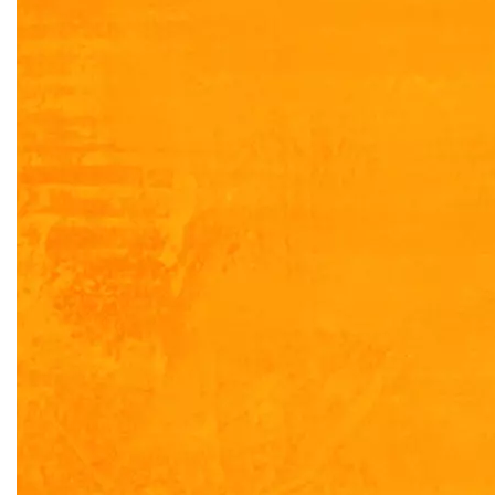
Пражская
Пролетарская
Проспект Вернадского
Пятницкое шоссе
Римская
Румянцево
Савеловская
Свиблово
Севастопольская
Сокол
Солнцево
Спартак
Спортивная
Строгино