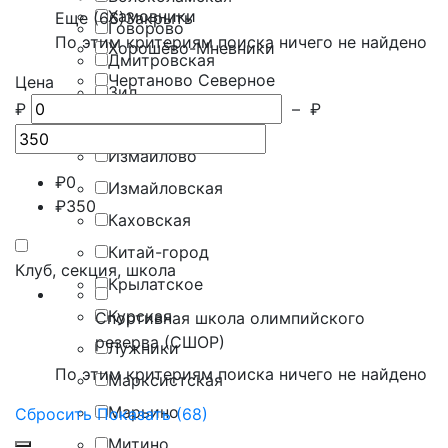
Хамовники
Еще (66)
Закрыть
Говорово
По этим критериям поиска ничего не найдено
Хорошёво-Мневники
Дмитровская
Чертаново Северное
Цена
Зил
₽
–
₽
Южное чертаново
Зорге
Ясенево
Измайлово
₽
0
Измайловская
₽
350
Каховская
Китай-город
Клуб, секция, школа
Крылатское
Курская
Спортивная школа олимпийского
резерва (СШОР)
Лужники
По этим критериям поиска ничего не найдено
Марксистская
Марьино
Сбросить
Показать (68)
Митино