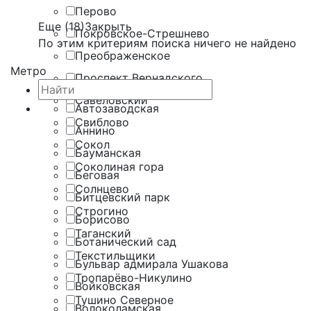
Перово
Еще (18)
Закрыть
Покровское-Стрешнево
По этим критериям поиска ничего не найдено
Преображенское
Метро
Проспект Вернадского
Савёловский
Автозаводская
Свиблово
Аннино
Сокол
Бауманская
Соколиная гора
Беговая
Солнцево
Битцевский парк
Строгино
Борисово
Таганский
Ботанический сад
Текстильщики
Бульвар адмирала Ушакова
Тропарёво-Никулино
Войковская
Тушино Северное
Волоколамская