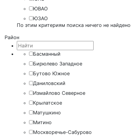
ЮВАО
ЮЗАО
По этим критериям поиска ничего не найдено
Район
Басманный
Бирюлево Западное
Бутово Южное
Даниловский
Измайлово Северное
Крылатское
Матушкино
Митино
Москворечье-Сабурово