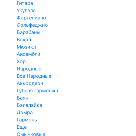
Гитара
Укулеле
Фортепиано
Сольфеджио
Барабаны
Вокал
Мюзикл
Ансамбли
Хор
Народные
Все Народные
Аккордеон
Губная гармошка
Баян
Балалайка
Домра
Гармонь
Еще
Смычковые