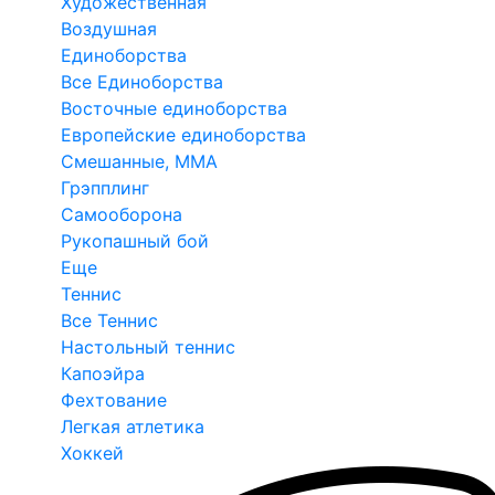
Художественная
Воздушная
Единоборства
Все Единоборства
Восточные единоборства
Европейские единоборства
Смешанные, ММА
Грэпплинг
Самооборона
Рукопашный бой
Еще
Теннис
Все Теннис
Настольный теннис
Капоэйра
Фехтование
Легкая атлетика
Хоккей