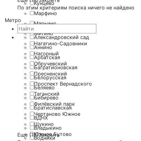
Еще (14)
Закрыть
Кунцево
По этим критериям поиска ничего не найдено
Марфино
Метро
Марьино
Митино
Александровский сад
Нагатино-Садовники
Аннино
Нагорный
Арбатская
Обручевский
Багратионовская
Пресненский
Белорусская
Проспект Вернадского
Беляево
Таганский
Бибирево
Филёвский парк
Братиславская
Чертаново Южное
ВДНХ
Щукино
Владыкино
Южное Бутово
Еще (19)
Закрыть
Водники