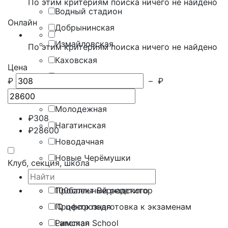
По этим критериям поиска ничего не найдено
Водный стадион
Онлайн
Добрынинская
Измайловская
По этим критериям поиска ничего не найдено
Каховская
Цена
Котельники
₽
–
₽
Митино
Молодежная
₽
308
Нагатинская
₽
28600
Новодачная
Новые Черёмушки
Клуб, секция, школа
Площадь Ильича
Проспект Вернадского
100балльный репетитор
Профсоюзная
IQ центр подготовка к экзаменам
Римская
Lancman School