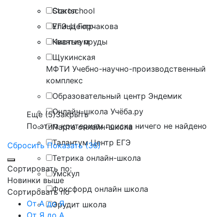
Сокол
Startschool
Улица Горчакова
ЕГЭ-Центр
Чистые пруды
Квантиум
Щукинская
МФТИ Учебно-научно-производственный
комплекс
Образовательный центр Эндемик
Онлайн-школа Учёба.ру
Еще (5)
Закрыть
По этим критериям поиска ничего не найдено
Парта онлайн-школа
Талантум Центр ЕГЭ
Сбросить
Показать (36)
Тетрика онлайн-школа
Сортировать по:
Умскул
Новинки выше
Фоксфорд онлайн школа
Сортировать по
От А до Я
Эрудит школа
От Я до А