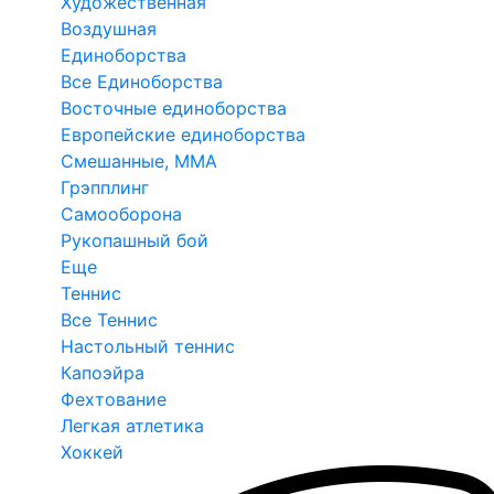
Художественная
Воздушная
Единоборства
Все Единоборства
Восточные единоборства
Европейские единоборства
Смешанные, ММА
Грэпплинг
Самооборона
Рукопашный бой
Еще
Теннис
Все Теннис
Настольный теннис
Капоэйра
Фехтование
Легкая атлетика
Хоккей