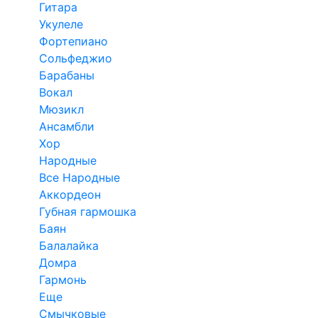
Гитара
Укулеле
Фортепиано
Сольфеджио
Барабаны
Вокал
Мюзикл
Ансамбли
Хор
Народные
Все Народные
Аккордеон
Губная гармошка
Баян
Балалайка
Домра
Гармонь
Еще
Смычковые