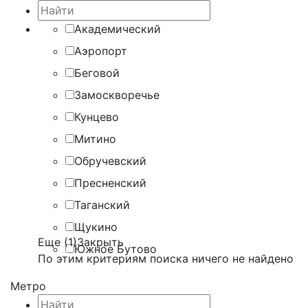
Академический
Аэропорт
Беговой
Замоскворечье
Кунцево
Митино
Обручевский
Пресненский
Таганский
Щукино
Еще (1)
Закрыть
Южное Бутово
По этим критериям поиска ничего не найдено
Метро