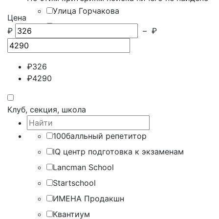
Улица Горчакова
Цена
Щукинская
₽
–
₽
₽
326
₽
4290
Клуб, секция, школа
100балльный репетитор
IQ центр подготовка к экзаменам
Lancman School
Startschool
ИМЕНА Продакшн
Квантиум