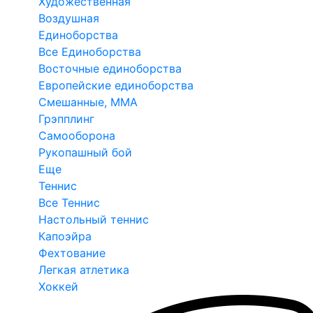
Художественная
Воздушная
Единоборства
Все Единоборства
Восточные единоборства
Европейские единоборства
Смешанные, ММА
Грэпплинг
Самооборона
Рукопашный бой
Еще
Теннис
Все Теннис
Настольный теннис
Капоэйра
Фехтование
Легкая атлетика
Хоккей