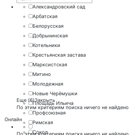
Александровский сад
Арбатская
Белорусская
Добрынинская
Котельники
Крестьянская застава
Марксистская
Митино
Молодежная
Новые Черёмушки
Еще (6)
Закрыть
Площадь Ильича
По этим критериям поиска ничего не найдено
Профсоюзная
Онлайн
Римская
Сокол
По этим критериям поиска ничего не найдено