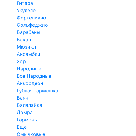
Гитара
Укулеле
Фортепиано
Сольфеджио
Барабаны
Вокал
Мюзикл
Ансамбли
Хор
Народные
Все Народные
Аккордеон
Губная гармошка
Баян
Балалайка
Домра
Гармонь
Еще
Смычковые