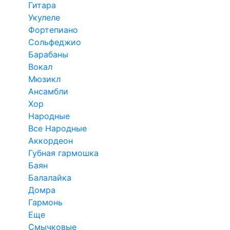
Гитара
Укулеле
Фортепиано
Сольфеджио
Барабаны
Вокал
Мюзикл
Ансамбли
Хор
Народные
Все Народные
Аккордеон
Губная гармошка
Баян
Балалайка
Домра
Гармонь
Еще
Смычковые