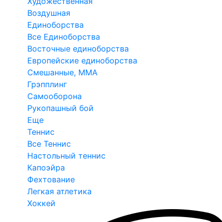
Художественная
Воздушная
Единоборства
Все Единоборства
Восточные единоборства
Европейские единоборства
Смешанные, ММА
Грэпплинг
Самооборона
Рукопашный бой
Еще
Теннис
Все Теннис
Настольный теннис
Капоэйра
Фехтование
Легкая атлетика
Хоккей