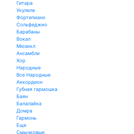
Гитара
Укулеле
Фортепиано
Сольфеджио
Барабаны
Вокал
Мюзикл
Ансамбли
Хор
Народные
Все Народные
Аккордеон
Губная гармошка
Баян
Балалайка
Домра
Гармонь
Еще
Смычковые