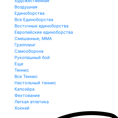
Художественная
Воздушная
Единоборства
Все Единоборства
Восточные единоборства
Европейские единоборства
Смешанные, ММА
Грэпплинг
Самооборона
Рукопашный бой
Еще
Теннис
Все Теннис
Настольный теннис
Капоэйра
Фехтование
Легкая атлетика
Хоккей