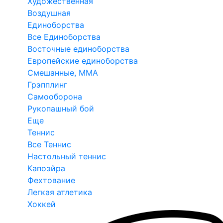
Художественная
Воздушная
Единоборства
Все Единоборства
Восточные единоборства
Европейские единоборства
Смешанные, ММА
Грэпплинг
Самооборона
Рукопашный бой
Еще
Теннис
Все Теннис
Настольный теннис
Капоэйра
Фехтование
Легкая атлетика
Хоккей