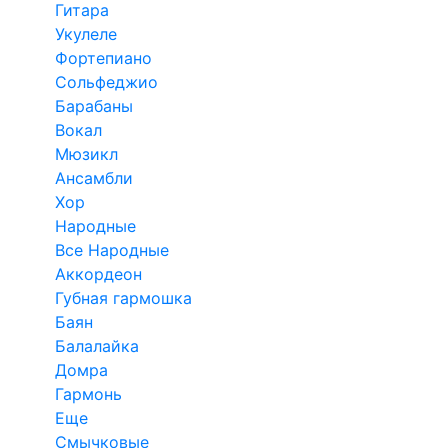
Гитара
Укулеле
Фортепиано
Сольфеджио
Барабаны
Вокал
Мюзикл
Ансамбли
Хор
Народные
Все Народные
Аккордеон
Губная гармошка
Баян
Балалайка
Домра
Гармонь
Еще
Смычковые