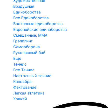
Художественная
Воздушная
Единоборства
Все Единоборства
Восточные единоборства
Европейские единоборства
Смешанные, ММА
Грэпплинг
Самооборона
Рукопашный бой
Еще
Теннис
Все Теннис
Настольный теннис
Капоэйра
Фехтование
Легкая атлетика
Хоккей