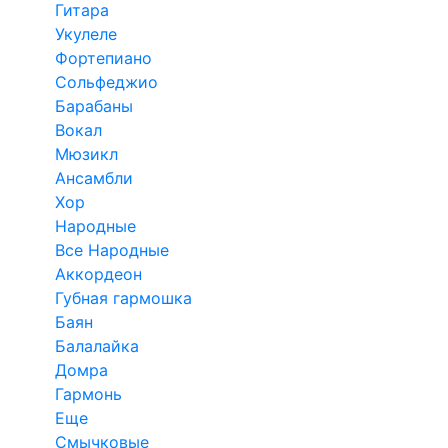
Гитара
Укулеле
Фортепиано
Сольфеджио
Барабаны
Вокал
Мюзикл
Ансамбли
Хор
Народные
Все Народные
Аккордеон
Губная гармошка
Баян
Балалайка
Домра
Гармонь
Еще
Смычковые