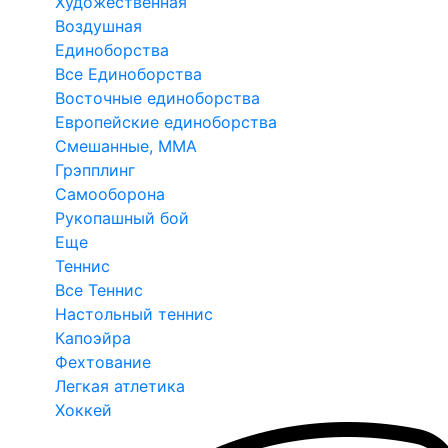
Художественная
Воздушная
Единоборства
Все Единоборства
Восточные единоборства
Европейские единоборства
Смешанные, ММА
Грэпплинг
Самооборона
Рукопашный бой
Еще
Теннис
Все Теннис
Настольный теннис
Капоэйра
Фехтование
Легкая атлетика
Хоккей