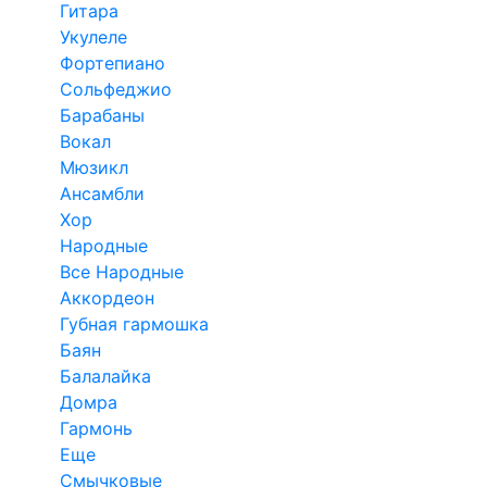
Гитара
Укулеле
Фортепиано
Сольфеджио
Барабаны
Вокал
Мюзикл
Ансамбли
Хор
Народные
Все Народные
Аккордеон
Губная гармошка
Баян
Балалайка
Домра
Гармонь
Еще
Смычковые